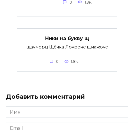
0
1.9к.
Ники на букву щ
щауморц Щёчка Лоуренс щнажоус
0
1.8к.
Добавить комментарий
Имя
*
Email
*