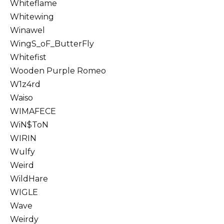
Whiteflame
Whitewing
Winawel
WingS_oF_ButterFly
Whitefist
Wooden Purple Romeo
W1z4rd
Waiso
WIMAFECE
WiN$ToN
WIRIN
Wulfy
Weird
WildHare
WIGLE
Wave
Weirdy