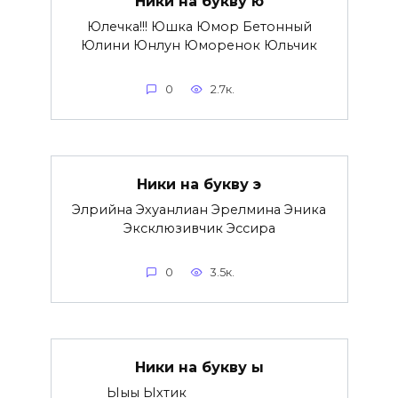
Ники на букву ю
Юлечка!!! Юшка Юмор Бетонный
Юлини Юнлун Юмоpенок Юльчик
0
2.7к.
Ники на букву э
Элрийна Эхуанлиан Эрелмина Эника
Эксклюзивчик Эссира
0
3.5к.
Ники на букву ы
Ыыы Ыхтик