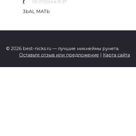
r
09.07.2024 в 19:37
3bAL MATb
© 2026 best-nicks.ru — лучшие никнеймы рунета.
Оставьте отзыв или предложение
|
Карта сайта