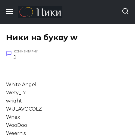
Перейти
к
содержанию
Ники на букву w
КОММЕНТАРИИ
1
White Angel
Wety_17
wright
WULAVOCOLZ
Wnex
WooDoo
Weernis