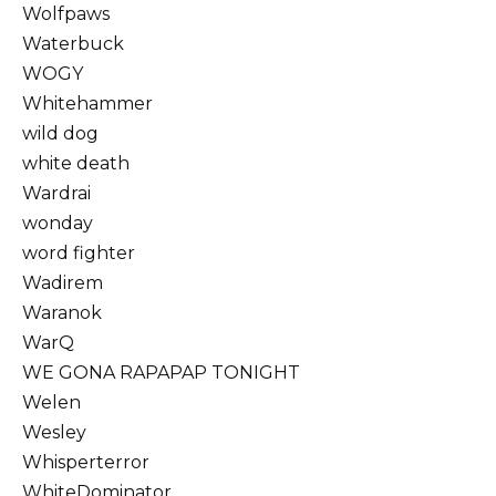
Wolfpaws
Waterbuck
WOGY
Whitehammer
wild dog
white death
Wardrai
wonday
word fighter
Wadirem
Waranok
WarQ
WE GONA RAPAPAP TONIGHT
Welen
Wesley
Whisperterror
WhiteDominator