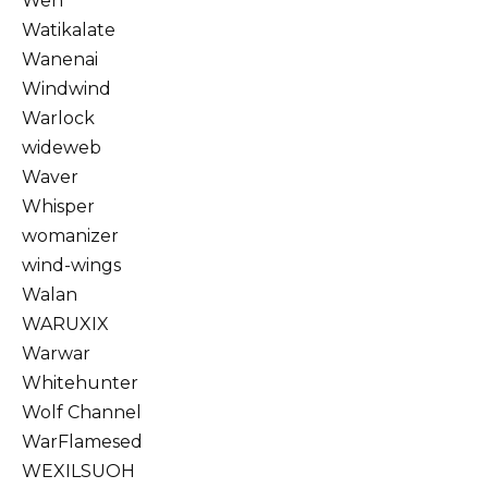
Wen
Watikalate
Wanenai
Windwind
Warlock
wideweb
Waver
Whisper
womanizer
wind-wings
Walan
WARUXIX
Warwar
Whitehunter
Wolf Channel
WarFlamesed
WEXILSUOH