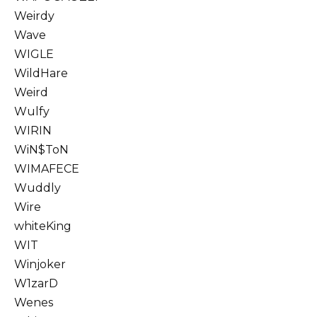
Weirdy
Wave
WIGLE
WildHare
Weird
Wulfy
WIRIN
WiN$ToN
WIMAFECE
Wuddly
Wire
whiteKing
WIT
Winjoker
W1zarD
Wenes