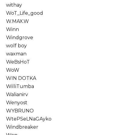
withay
WoT_Life_good
W.MAX.W
Winn
Windgrove
wolf boy
waxman
WeBsHoT
WoW
WIN DOTKA
WilliTumba
Walianirv
Wenyost
WYBRUNO
WtePSeLNaGAyko
Windbreaker