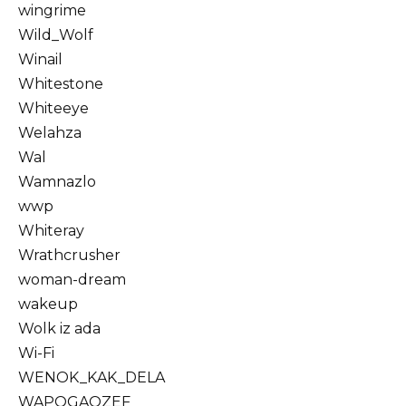
wingrime
Wild_Wolf
Winail
Whitestone
Whiteeye
Welahza
Wal
Wamnazlo
wwp
Whiteray
Wrathcrusher
woman-dream
wakeup
Wolk iz ada
Wi-Fi
WENOK_KAK_DELA
WAPOGAOZEF