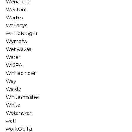
Wenaiand
Weetont
Wortex
Warianys
wHiTeNiGgEr
Wymefw
Wetiwavas
Water
WISPA
Whitebinder
Way
Waldo
Whitesmasher
White
Wetandrah
wat1
workOUTa