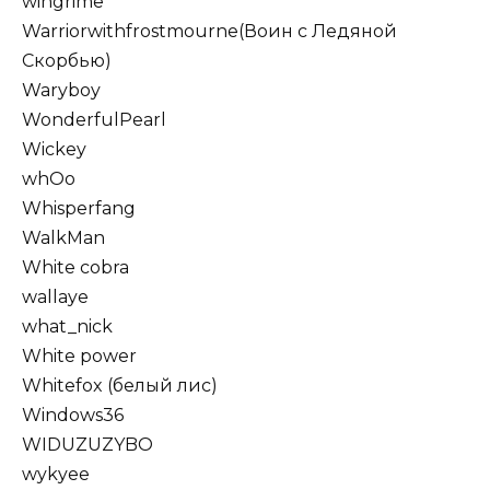
wingrime
Warriorwithfrostmourne(Воин с Ледяной
Скорбью)
Waryboy
WonderfulPearl
Wickey
whOo
Whisperfang
WalkMan
White cobra
wallaye
what_nick
White power
Whitefox (белый лис)
Windows36
WIDUZUZYBO
wykyee