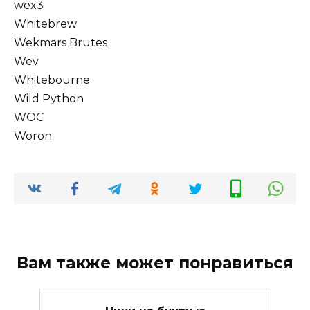
wex3
Whitebrew
Wekmars Brutes
Wev
Whitebourne
Wild Python
WOC
Woron
Вам также может понравиться