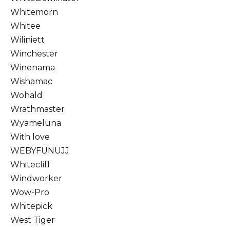
Whitemorn
Whiteе
Wiliniett
Winchester
Winenama
Wishamac
Wohald
Wrathmaster
Wyameluna
With love
WEBYFUNUJJ
Whitecliff
Windworker
Wow-Pro
Whitepick
West Tiger