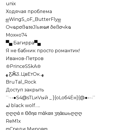
unix
Ходячая проблема
ஐWingS_oF_ButterFlyஐ
ОчฉpσßฉτеJlьทฉศ ðеßσчkฉ
Мохно74
▀▄ Багирра▀▄
Я не бабник просто романтик!
Иванов-Петров
♔PrinceSSkA♔
ﻬ Ƹ̴Ӂ̴Ʒ..ЦвЕтОк..ﻬ
BruTal_Rock
Доступ закрыть
˙˙·٠•●S4@sТLиVый _ ]{оLоб4Ён]{@●•٠·˙˙
له black wolf…..
ღღღά я Θðηα mάkαя ʒηάεωьღღღ
ReM1x
ღСреди Мировღ