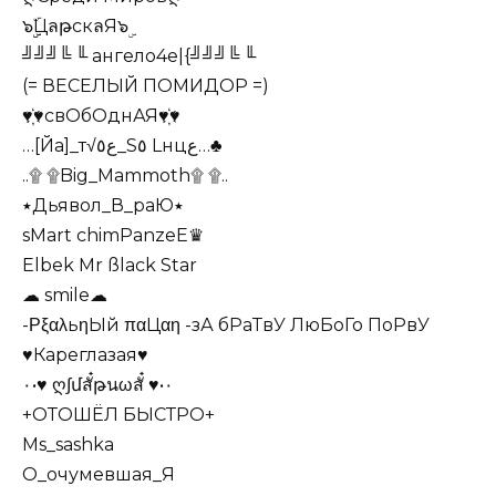
๖ۣۣۜЦลթскลЯ๖ۣ
╝╝╝╚ ╙ ангело4е|{╝╝╝╚ ╙
(= ВЕСЕЛЫЙ ПОМИДОР =)
♥҉♥свОбОднАЯ♥҉♥
…[Йa]_т√ﻉ٥_S٥ Lнцﻉ…♣
..۩ ۩Big_Mammoth۩ ۩..
٭Дьявол_В_раЮ٭
sMart chimPanzeE♛
Elbek Mr ßlack Star
☁ smile☁
-ΡξαλьηЫй παЦαη -зА бРаТвУ ЛюБоГо ПоРвУ
♥Кареглазая♥
٠•♥ ღ∫մสั๋թนωสั๋ ♥•٠
+ОТОШЁЛ БЫСТРО+
Ms_sashka
О_очумевшая_Я