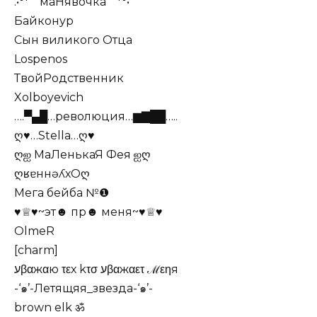
.•°*”˜маНявочка˜”*°•
Байконур
Сын виликого Отца
Lospenos
ТвойРодственник
Xolboyevich
….▀▄█…революция…▆▇██…..
ღ♥…Stella…ღ♥
ღஐ МаЛенькаЯ Фея ஐღ
ღʁɐннǝʎхОღ
Мега бейба №❶
♥♕♥~эт☻ пр☻ меня~♥♕♥
OlmeR
[сhаrm]
עβαжαю τεх kτσ עβαжαετ ℳεηя
-‘๑’-Летящяя_звезда-‘๑’-
brown elk ॐ