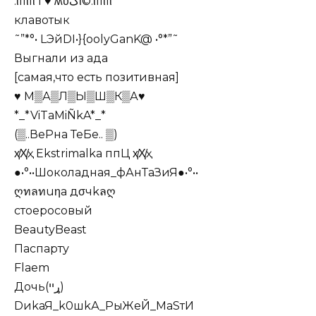
.ιllιlι І ♥ ʍυﮎι©.ιllιlι
клавотык
˜”*°• LЭйDI•}{oolyGanK@ •°*”˜
Выгнали из ада
[самая,что есть позитивная]
♥ М▒А▒Л▒Ы▒Ш▒К▒А♥
*_*ViTaMiÑkA*_*
(▒..ВеРна ТеБе.. ▒)
ҳ̸Ҳ̸ҳ Ekstrimalka ппЦ ҳ̸Ҳ̸ҳ
●•°••Шоколадная_фАнТаЗиЯ●•°••
ღทลทuηа дσчkลღ
стоеросовый
BeautyBeast
Паспарту
Flaem
Дочь(ړײ)
DиkаЯ_k0шkА_РыЖеЙ_МаSтИ