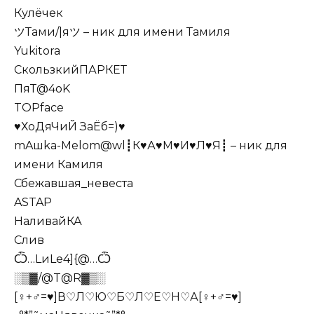
Кулёчек
ツТами/|яツ – ник для имени Тамиля
Yukitora
СкользкийПАРКЕТ
ПяТ@4oK
TOPface
♥ХоДяЧиЙ ЗаЁб=)♥
mAшka-Melom@wl┋К♥А♥М♥И♥Л♥Я┋ – ник для
имени Камиля
Сбежавшая_невеста
ASTAP
НаливайКА
Слив
Ѽ…LиLe4]{@…Ѽ
░▒▓/@T@R▓▒░
[♀+♂=♥]В♡Л♡Ю♡Б♡Л♡Е♡Н♡А[♀+♂=♥]