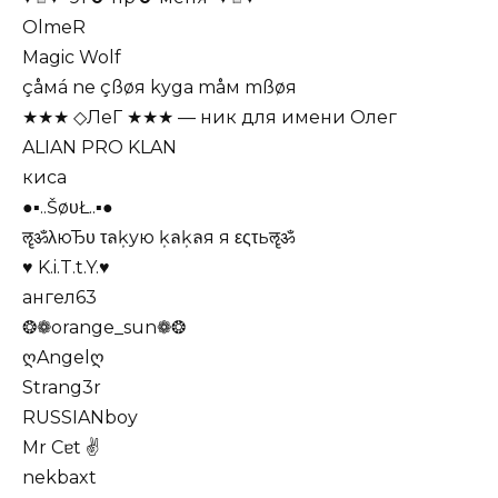
OlmeR
Magic Wolf
çåмá ne çßøя kyga måм mßøя
★★★ ◇ЛеГ ★★★ — ник для имени Олег
ALIAN PRO KLAN
киса
●▪..ŠøυŁ..▪●
ॡॐλюЂυ τลķую ķลķลя я εςτьॡॐ
♥ K.i.T.t.Y.♥
ангел63
❂❁orange_sun❁❂
ღAngelღ
Strang3r
RUSSIANboy
Mr Cɐt ✌
nekbaxt