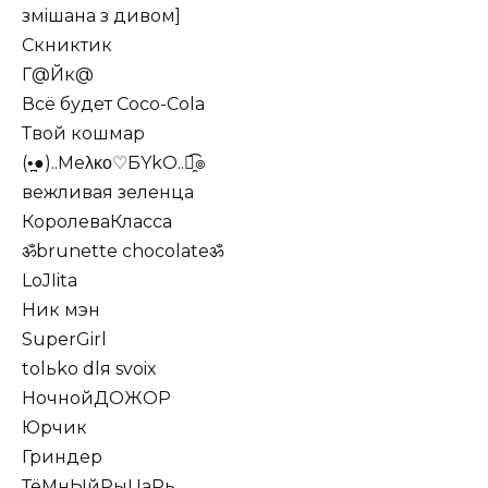
змiшана з дивом]
Скниктик
Г@Йк@
Всё будет Coco-Cola
Твой кошмар
(•̪●)..Meλκο♡БYkO..๏̯͡๏
вежливая зеленца
КоролеваКласса
ॐbrunette chocolateॐ
LoJIita
Ник мэн
SuperGirl
tolьko dlя svoix
НочнойДОЖОР
Юрчик
Гриндер
ТёМнЫйРыЦаРь