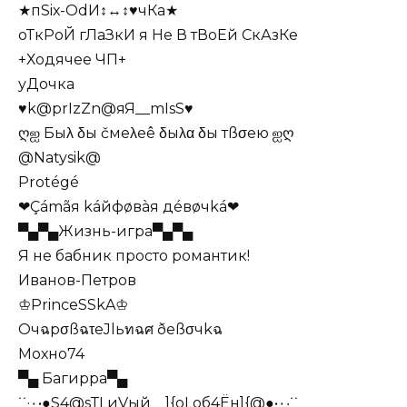
★пSiх-ОdИ↕↔↕♥чКа★
оТкРоЙ гЛаЗкИ я Не В тВоЕй СкАзКе
+Ходячее ЧП+
уДочка
♥k@prIzZn@яЯ__mIsS♥
ღஐ Быλ δы čмеλеê δыλα δы тßσею ஐღ
@Natysik@
Protégé
❤Çámãя káйфøвàя дéвøчká❤
▀▄▀▄Жизнь-игра▀▄▀▄
Я не бабник просто романтик!
Иванов-Петров
♔PrinceSSkA♔
ОчฉpσßฉτеJlьทฉศ ðеßσчkฉ
Мохно74
▀▄ Багирра▀▄
˙˙·٠•●S4@sТLиVый _ ]{оLоб4Ён]{@●•٠·˙˙