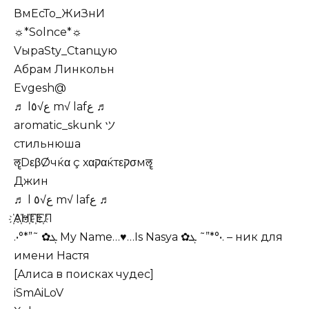
ВмЕсТо_ЖиЗнИ
☼*Solnce*☼
VыраЅty_Сtanцyю
Абрам Линкольн
Evgesh@
♬ lﻉ√٥ m√ lafﻉ ♬
aromatic_skunk ツ
стильнюша
ॡDεβØчќα ç хαקαќтεקσмॡ
Джин
♬ l ﻉ√٥ m√ lafﻉ ♬
҉А҉Н҉Г҉Е҉Л
.•°*”˜ ✿ܓ My Name…♥…Is Nasya ✿ܓ ˜”*°•. – ник для
имени Настя
[Алиса в поисках чудес]
iSmAiLoV