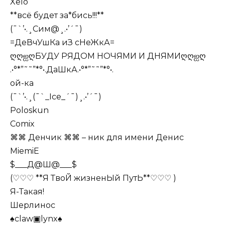
Xelo
**всё будет за*бись!!!**
(¯`’•.¸Cим@¸.•’´¯)
=ДеВчУшКа иЗ сНеЖкА=
ღღஐღБУДУ РЯДОМ НОЧЯМИ И ДНЯМИღღஐღ
.•°*”˜˜”*°•.ДаШкА.•°*”˜˜”*°•.
ой-ка
(¯`’•.¸(¯`_Ice_´¯)¸.•’´¯)
Poloskun
Comix
⌘⌘ Денчик ⌘⌘ – ник для имени Денис
MiemiE
$___Д@Ш@___$
(♡♡♡ **Я ТвоЙ жизненЫй ПутЬ**♡♡♡ )
Я-Такая!
Шерлинос
♠сlaw▣lynx♠