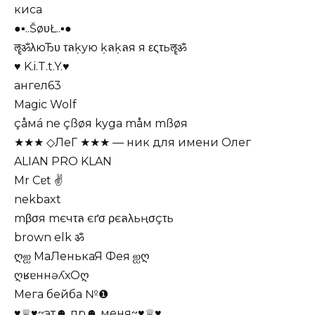
киса
●▪..ŠøυŁ..▪●
ॡॐλюЂυ τลķую ķลķลя я εςτьॡॐ
♥ K.i.T.t.Y.♥
ангел63
Magic Wolf
çåмá ne çßøя kyga måм mßøя
★★★ ◇ЛеГ ★★★ — ник для имени Олег
ALIAN PRO KLAN
Mr Cɐt ✌
nekbaxt
mβσя mєчτล єґσ ρєลλьңσçτь
brown elk ॐ
ღஐ МаЛенькаЯ Фея ஐღ
ღʁɐннǝʎхОღ
Мега бейба №❶
♥♕♥~эт☻ пр☻ меня~♥♕♥