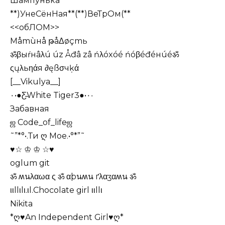
Шампунька
**)УнеСёнНая**(**)ВеТрОм(**
<<обЛОМ>>
Måmùнå թåΔøçmь
ॐβыŕнâλú úz Åđâ zâ ńλóxóé ńóβéđéнúéॐ
ςųλьηάя ∂ęßσчķά
[__Vikulya__]
٠•●Ƹ̴White TigerƷ●•٠·
Забавная
ஜ Сode_of_lifeஜ
˜”*°•.Ти ღ Мое.•°*”˜
♥☆ ♔ ♔ ☆♥
oglum git
ॐ ʍนλαωқα ς ॐ қαþนʍน ґλαӡқαʍน ॐ
ιιllιlι.ιl.Chocolate girl ιιllι
Nikita
*ღ♥An Independent Girl♥ღ*