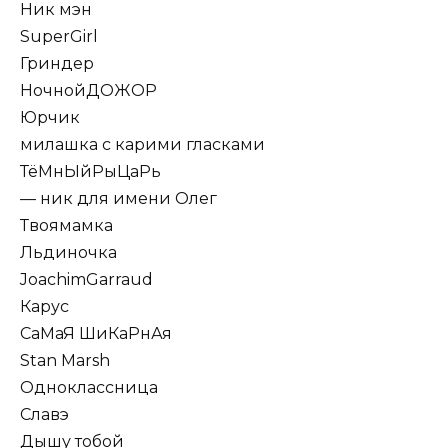
Ник мэн
SuperGirl
Гриндер
НочнойДОЖОР
Юрчик
милашка с карими гласками
ТёМнЫйРыЦаРь
— ник для имени Олег
Твоямамка
Льдиночка
JoаchimGarraud
Карус
СаМаЯ ШиКаРнАя
Stan Marsh
Одноклассница
Славэ
Дышу тобой