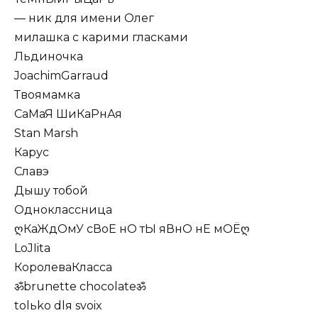
— ник для имени Олег
милашка с карими гласками
Льдиночка
JoаchimGarraud
Твоямамка
СаМаЯ ШиКаРнАя
Stan Marsh
Карус
Славэ
Дышу тобой
Одноклассница
ღКаЖдОмУ сВоЕ нО тЫ яВнО нЕ мОЁღ
LoJIita
КоролеваКласса
ॐbrunette chocolateॐ
tolьko dlя svoix