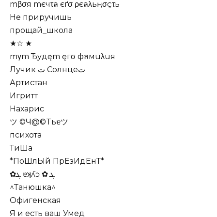
mβσя mєчτล єґσ ρєลλьңσçτь
Не приручишь
прощай_школа
★☆ ★
mγm Ђудęm ęгσ фลмuλuя
Лучик ﺕ Солнцеﺕ
Артистан
Игритт
Нахарис
ツ ©Ч@©Tьɐツ
психота
ТиШа
*ПоШлЫй ПрЕзИдЕнТ*
✿ܓ ɐʞʎɔ ✿ ܓ
^Танюшка^
Офигенская
Я и есть ваш Умед