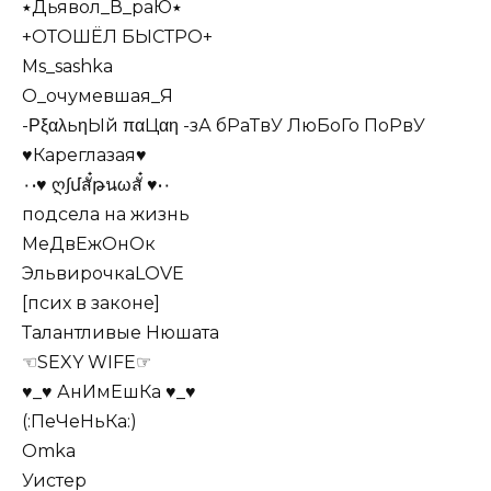
٭Дьявол_В_раЮ٭
+ОТОШЁЛ БЫСТРО+
Ms_sashka
О_очумевшая_Я
-ΡξαλьηЫй παЦαη -зА бРаТвУ ЛюБоГо ПоРвУ
♥Кареглазая♥
٠•♥ ღ∫մสั๋թนωสั๋ ♥•٠
подсела на жизнь
МеДвЕжОнОк
ЭльвирочкаLOVE
[псих в законе]
Талантливые Нюшата
☜SEXY WIFE☞
♥_♥ АнИмЕшКа ♥_♥
(:ПеЧеНьКа:)
Omka
Уистер