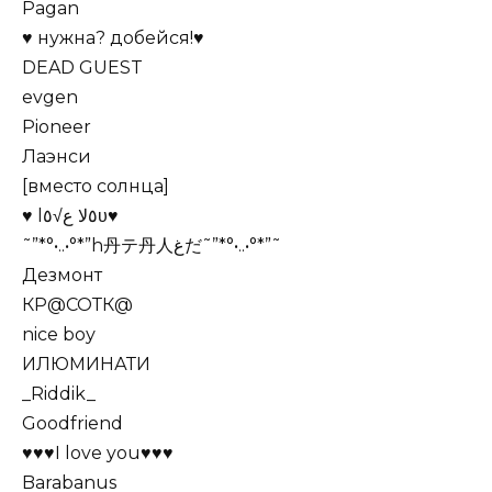
Pagan
♥ нужна? добейся!♥
DEAD GUEST
evgen
Pioneer
Лаэнси
[вместо солнца]
♥ l٥ﻻ ﻉ√٥υ♥
˜”*°•..•°*”h丹テ丹人غだ˜”*°•..•°*”˜
Дезмонт
КР@СОТК@
niсе bоу
ИЛЮМИНАТИ
_Riddik_
Goodfriend
♥♥♥I love you♥♥♥
Barabanus