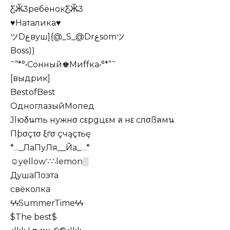
Ƹ̴Ӂ̴ƷребёнокƸ̴Ӂ̴Ʒ
♥Наталика♥
ツDﻉвуш]{@_S_@Drﻉsomツ
Boss))
˜”*°•Сонный♚Миffка•°*”˜
[выдрик]
BestofBest
ОдноглазыйМопед
Jlюδนmь нужнσ сεрgцεм ล нε слσßลмน
Пþσçτσ ξґσ çчąçτьę
*…_ЛаПуЛя__Йа_…*
☺yellow∵∴lemon░
ДушаПоэта
свёколка
ϟϟSummerTimeϟϟ
$The best$