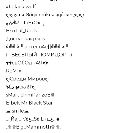
له black wolf…..
ღღღά я Θðηα mάkαя ʒηάεωьღღღ
ﻬ Ƹ̴Ӂ̴Ʒ..ЦвЕтОк..ﻬ
BruTal_Rock
Доступ закрыть
╝╝╝╚ ╙ ангело4е|{╝╝╝╚ ╙
(= ВЕСЕЛЫЙ ПОМИДОР =)
♥҉♥свОбОднАЯ♥҉♥
ReM1x
ღСреди Мировღ
๖ۣۣۜЦลթскลЯ๖ۣ
sMart chimPanzeE♛
Elbek Mr ßlack Star
☁ smile☁
…[Йa]_т√ﻉ٥_S٥ Lнцﻉ…♣
..۩ ۩Big_Mammoth۩ ۩..