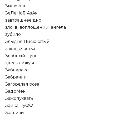
Зилюкла
ЗеЛеНоГлАзАя
завтрашнее дно
зло_в_воплощении_ангела
зубило
Злыдня Писюкатый
закат_счастья
Злобный Пупс
здесь сижу я
Забнаракс
Забранли
Загорелая роза
ЗадрМен
Зажопухвать
Зайка ПуФФ
Залвизи