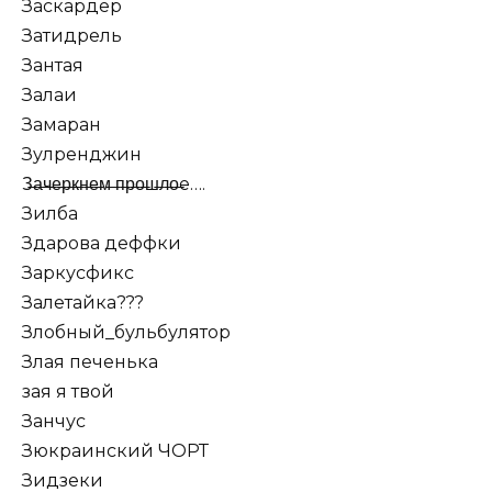
Заскардер
Затидрель
Зантая
Залаи
Замаран
Зулренджин
З̶а̶ч̶е̶р̶к̶н̶е̶м̶ ̶п̶р̶о̶ш̶л̶о̶е….
Зилба
Здарова деффки
Заркусфикс
Залетайка???
Злобный_бульбулятор
Злая печенька
зая я твой
Занчус
Зюкраинский ЧОРТ
Зидзеки