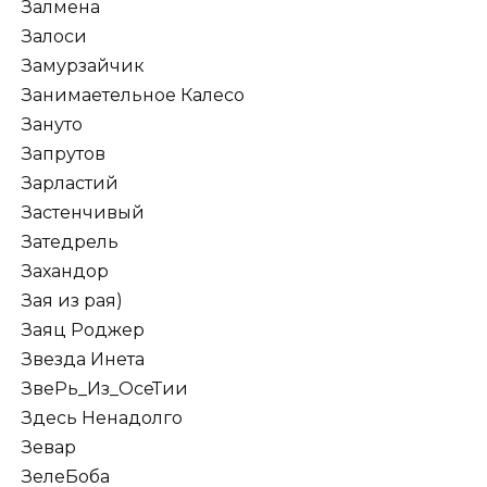
Залмена
Залоси
Замурзайчик
Занимаетельное Калесо
Зануто
Запрутов
Зарластий
Застенчивый
Затедрель
Захандор
Зая из рая)
Заяц Роджер
Звезда Инета
ЗвеРь_Из_ОсеТии
Здесь Ненадолго
Зевар
ЗелеБоба