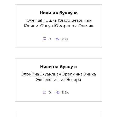
Ники на букву ю
Юлечка!!! Юшка Юмор Бетонный
Юлини Юнлун Юмоpенок Юльчик
0
2.7к.
Ники на букву э
Элрийна Эхуанлиан Эрелмина Эника
Эксклюзивчик Эссира
0
3.5к.