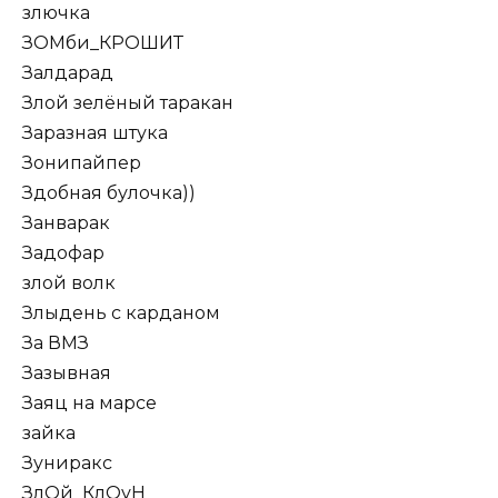
злючка
ЗОМби_КРОШИТ
Залдарад
Злой зелёный таракан
Заразная штука
Зонипайпер
Здобная булочка))
Занварак
Задофар
злой волк
Злыдень с карданом
За ВМЗ
Зазывная
Заяц на марсе
зайка
Зуниракс
ЗлОй_КлОуН