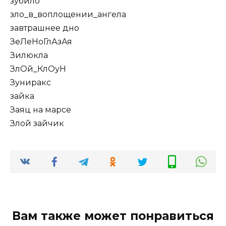
зубило
зло_в_воплощении_ангела
завтрашнее дно
ЗеЛеНоГлАзАя
Зилюкла
ЗлОй_КлОуН
Зуниракс
зайка
Заяц на марсе
Злой зайчик
Вам также может понравиться