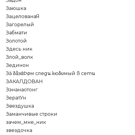
Задон
Заюшка
ЗацелованаЯ
Загорелый
Забмати
Золотой
Здесь ник
Злой_волк
Зединон
Зă δåзάÞøм слеgน λюδυмый ß cemน
ЗАКАЛДОВАН
Зэнанаотонг
ЗератУн
Звездушка
Заманчивые строки
зачем_мне_ник
звездочка