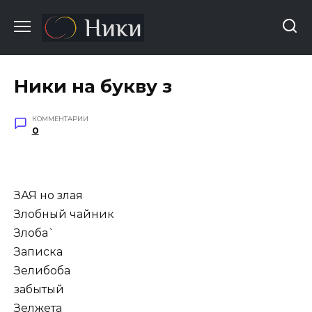
Перейти
к
содержанию
Ники на букву з
КОММЕНТАРИИ
0
ЗАЯ но злая
Злобный чайник
Злоба`
Записка
Зелибоба
забытый
Зелжета