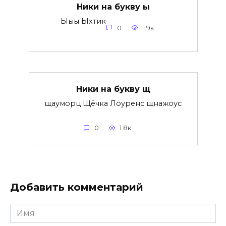
Ники на букву ы
Ыыы Ыхтик
0
1.9к.
Ники на букву щ
щауморц Щёчка Лоуренс щнажоус
0
1.8к.
Добавить комментарий
Имя
*