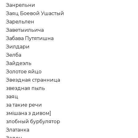
Занрельни
Заяц Боевой Ушастый
Зарельлен
Заветыильича
Забава Путятишна
Зилдари
Зелба
Зайдеэль
Золотое яйцо
Звездная странница
звездная пыль
заяц
за такие речи
змiшана з дивом]
злобный бурбулятор
Златанка