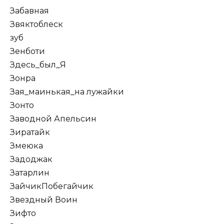
Забавная
Звяктоблеск
зуб
Зенботи
Здесь_был_Я
Зонра
Зая_маинькая_на лужайки
Зонто
Заводной Апельсин
Зиратайк
Змеюка
Задоджак
Затарлин
ЗайчикПобегайчик
Звездный Воин
Зифто