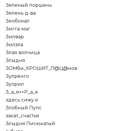
Зеленый поршень
Зелень д-ва
Зенбонал
Зигга-маг
Зилвар
Зилзла
Злая волчица
Злыдня
ЗОМби_КРОШИТ_П@Ц@нов
Зулренго
Зуорил
З_а_я++Р_а_я
здесь сижу я
Злобный Пупс
закат_счастья
Злыдня Писюкатый